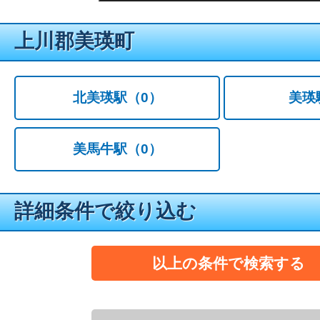
上川郡美瑛町
北美瑛駅
（0）
美瑛
美馬牛駅
（0）
詳細条件で絞り込む