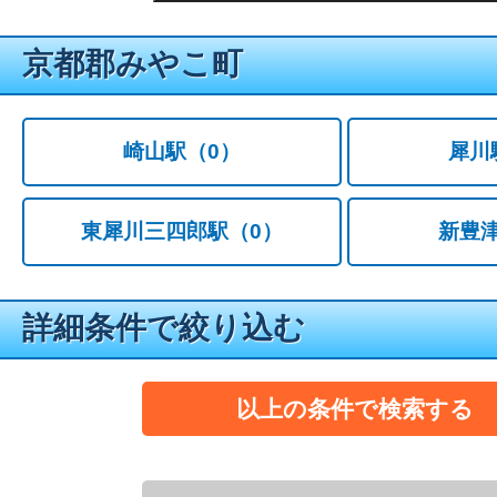
京都郡みやこ町
崎山駅
（0）
犀川
東犀川三四郎駅
（0）
新豊
詳細条件で絞り込む