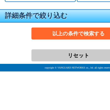
詳細条件で絞り込む
copyright © VANGUARD NETWORKS co., ltd. all rights reserv