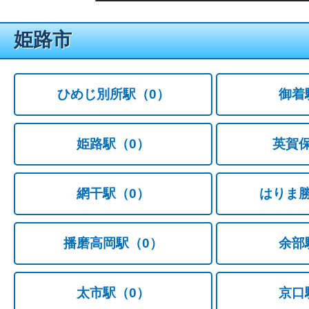
姫路市
ひめじ別所駅
（0）
御着
姫路駅
（0）
英賀
網干駅
（0）
はりま
播磨高岡駅
（0）
余部
太市駅
（0）
京口