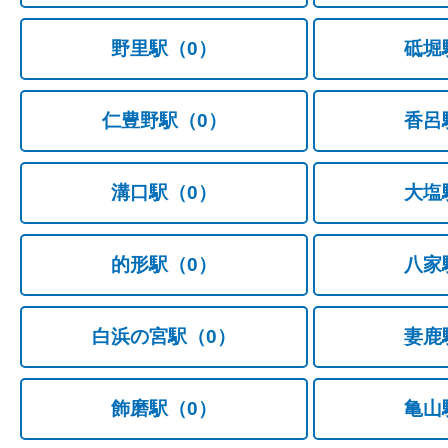
野里駅
（0）
砥堀
仁豊野駅
（0）
香呂
溝口駅
（0）
大塩
的形駅
（0）
八家
白浜の宮駅
（0）
妻鹿
飾磨駅
（0）
亀山