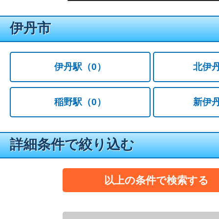
伊丹市
伊丹駅
（0）
北伊
稲野駅
（0）
新伊
詳細条件で絞り込む