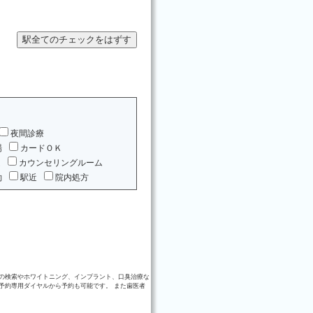
夜間診療
場
カードＯＫ
ム
カウンセリングルーム
約
駅近
院内処方
の検索やホワイトニング、インプラント、口臭治療な
予約専用ダイヤルから予約も可能です。 また歯医者