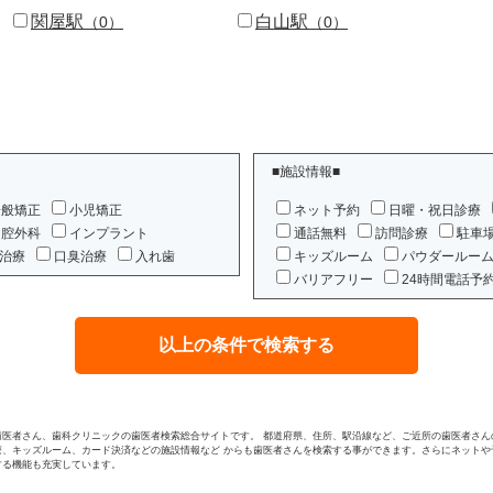
関屋駅
白山駅
（0）
（0）
■施設情報■
一般矯正
小児矯正
ネット予約
日曜・祝日診療
口腔外科
インプラント
通話無料
訪問診療
駐車
治療
口臭治療
入れ歯
キッズルーム
パウダールー
バリアフリー
24時間電話予
歯医者さん、歯科クリニックの歯医者検索総合サイトです。 都道府県、住所、駅沿線など、ご近所の歯医者さん
療、キッズルーム、カード決済などの施設情報など からも歯医者さんを検索する事ができます。さらにネットや
する機能も充実しています。