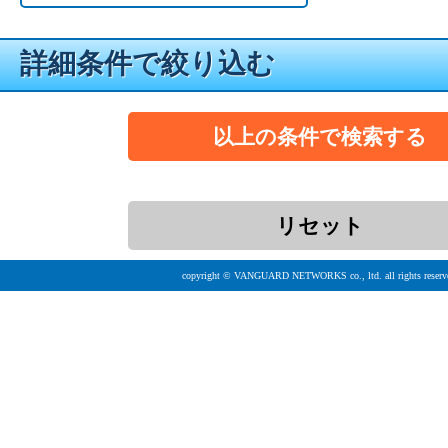
詳細条件で絞り込む
copyright © VANGUARD NETWORKS co., ltd. all rights reserv