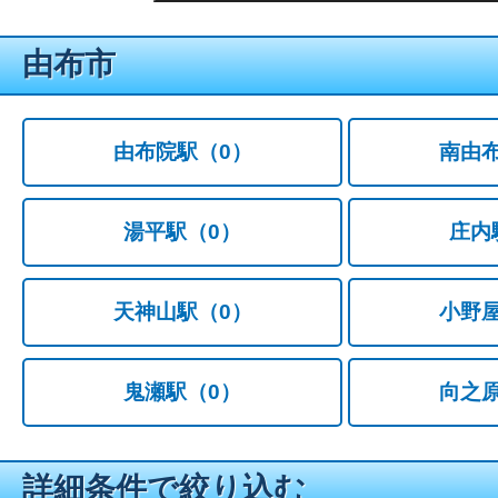
由布市
由布院駅
（0）
南由
湯平駅
（0）
庄内
天神山駅
（0）
小野
鬼瀬駅
（0）
向之
詳細条件で絞り込む