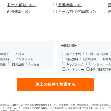
ドーム前駅
肥後橋駅
（0）
（0）
西長堀駅
ドーム前千代崎駅
（0）
（0）
■施設情報■
一般矯正
小児矯正
ネット予約
日曜・祝日診療
口腔外科
インプラント
通話無料
訪問診療
駐車
治療
口臭治療
入れ歯
キッズルーム
パウダールー
バリアフリー
24時間電話予
歯医者さん、歯科クリニックの歯医者検索総合サイトです。 都道府県、住所、駅沿線など、ご近所の歯医者さん
療、キッズルーム、カード決済などの施設情報など からも歯医者さんを検索する事ができます。さらにネットや