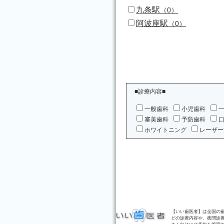
九条駅
（0）
阿波座駅
（0）
■診療内容■
一般歯科
小児歯科
審美歯科
予防歯科
ホワイトニング
レーザー
【いい歯医者】は全国の
どの診療内容や、夜間診