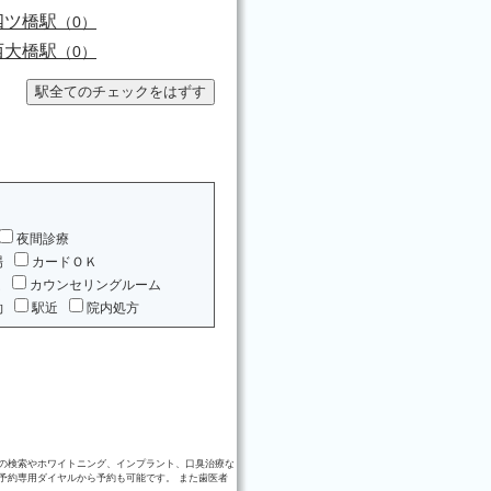
四ツ橋駅
（0）
西大橋駅
（0）
夜間診療
場
カードＯＫ
ム
カウンセリングルーム
約
駅近
院内処方
の検索やホワイトニング、インプラント、口臭治療な
予約専用ダイヤルから予約も可能です。 また歯医者