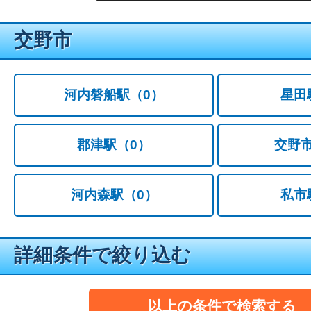
交野市
河内磐船駅
（0）
星田
郡津駅
（0）
交野
河内森駅
（0）
私市
詳細条件で絞り込む