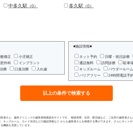
中多久駅
多久駅
（0）
（0）
■施設情報■
一般矯正
小児矯正
ネット予約
日曜・祝日診療
口腔外科
インプラント
通話無料
訪問診療
駐車
治療
口臭治療
入れ歯
キッズルーム
パウダールー
バリアフリー
24時間電話予
歯医者さん、歯科クリニックの歯医者検索総合サイトです。 都道府県、住所、駅沿線など、ご近所の歯医者さん
療、キッズルーム、カード決済などの施設情報など からも歯医者さんを検索する事ができます。さらにネットや
する機能も充実しています。