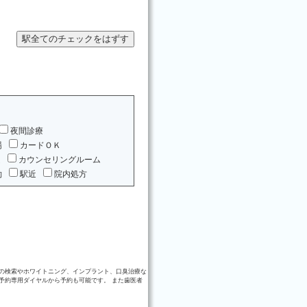
夜間診療
場
カードＯＫ
ム
カウンセリングルーム
約
駅近
院内処方
の検索やホワイトニング、インプラント、口臭治療な
予約専用ダイヤルから予約も可能です。 また歯医者