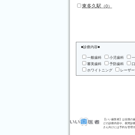
東多久駅
（0）
■診療内容■
一般歯科
小児歯科
審美歯科
予防歯科
ホワイトニング
レーザー
【いい歯医者】は全国の
どの診療内容や、夜間診
さん向けには予約を管理