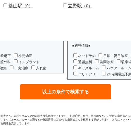
基山駅
立野駅
（0）
（0）
■施設情報■
一般矯正
小児矯正
ネット予約
日曜・祝日診療
口腔外科
インプラント
通話無料
訪問診療
駐車
治療
口臭治療
入れ歯
キッズルーム
パウダールー
バリアフリー
24時間電話予
歯医者さん、歯科クリニックの歯医者検索総合サイトです。 都道府県、住所、駅沿線など、ご近所の歯医者さん
療、キッズルーム、カード決済などの施設情報など からも歯医者さんを検索する事ができます。さらにネットや
する機能も充実しています。