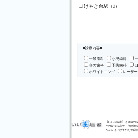
けやき台駅
（0）
■診療内容■
一般歯科
小児歯科
審美歯科
予防歯科
ホワイトニング
レーザー
【いい歯医者】は全国の
どの診療内容や、夜間診
さん向けには予約を管理