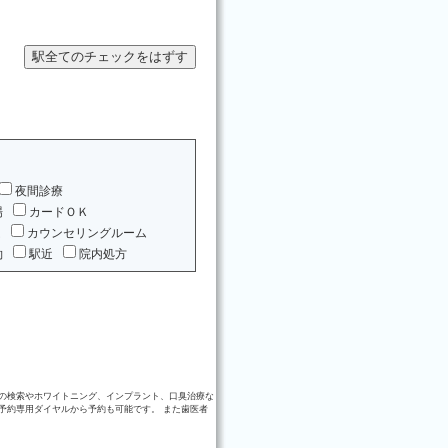
夜間診療
場
カードＯＫ
ム
カウンセリングルーム
約
駅近
院内処方
の検索やホワイトニング、インプラント、口臭治療な
予約専用ダイヤルから予約も可能です。 また歯医者