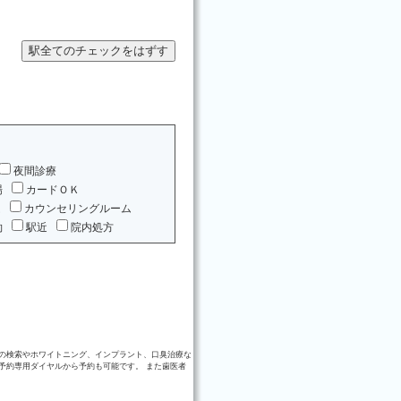
夜間診療
場
カードＯＫ
ム
カウンセリングルーム
約
駅近
院内処方
の検索やホワイトニング、インプラント、口臭治療な
予約専用ダイヤルから予約も可能です。 また歯医者