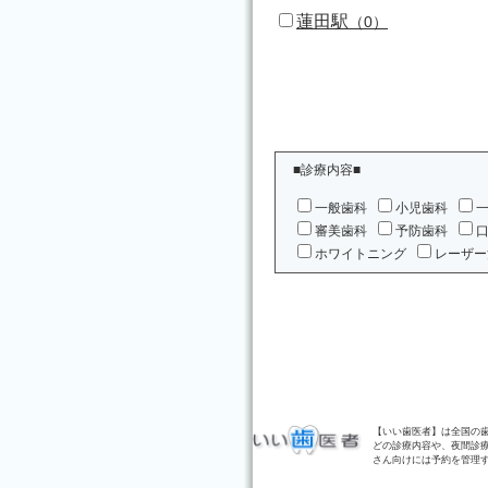
蓮田駅
（0）
■診療内容■
一般歯科
小児歯科
審美歯科
予防歯科
ホワイトニング
レーザー
【いい歯医者】は全国の
どの診療内容や、夜間診
さん向けには予約を管理