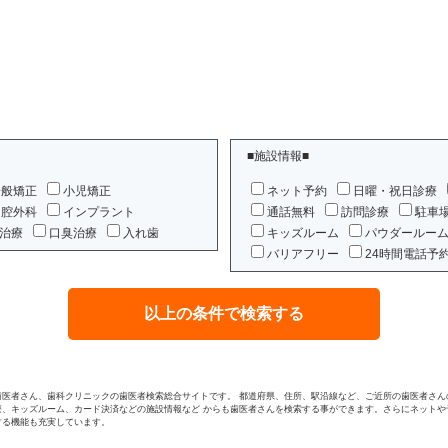
■施設情報■
一般矯正
小児矯正
ネット予約
日曜・祝日診療
口腔外科
インプラント
通話無料
訪問診療
駐車
治療
口臭治療
入れ歯
キッズルーム
パウダールー
バリアフリー
24時間電話予
歯医者さん、歯科クリニックの歯医者検索総合サイトです。 都道府県、住所、駅沿線など、ご近所の歯医者さん
療、キッズルーム、カード決済などの施設情報など からも歯医者さんを検索する事ができます。さらにネットや
する機能も充実しています。