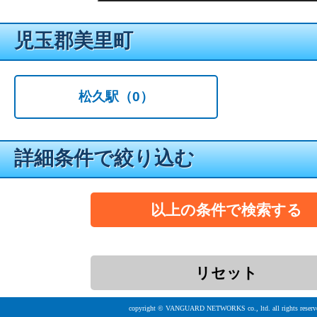
児玉郡美里町
松久駅
（0）
詳細条件で絞り込む
copyright © VANGUARD NETWORKS co., ltd. all rights reserv