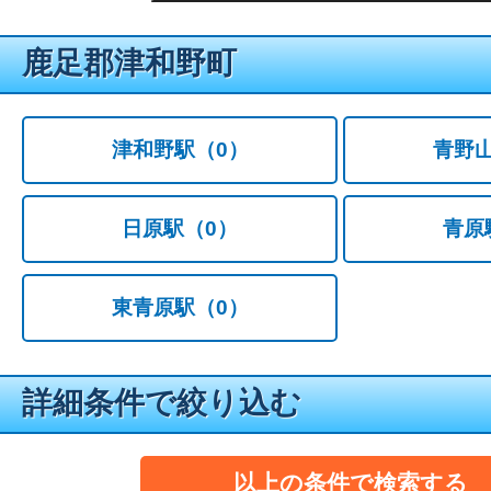
鹿足郡津和野町
津和野駅
（0）
青野
日原駅
（0）
青原
東青原駅
（0）
詳細条件で絞り込む