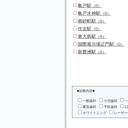
亀戸駅
（0）
亀戸水神駅
（0）
南砂町駅
（0）
住吉駅
（0）
東大島駅
（0）
国際展示場正門駅
（0）
新豊洲駅
（0）
■診療内容■
一般歯科
小児歯科
審美歯科
予防歯科
ホワイトニング
レーザー