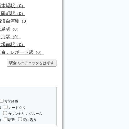
新木場駅
（0）
東陽町駅
（0）
清澄白河駅
（0）
大島駅
（0）
青海駅
（0）
市場前駅
（0）
東京テレポート駅
（0）
夜間診療
場
カードＯＫ
ム
カウンセリングルーム
約
駅近
院内処方