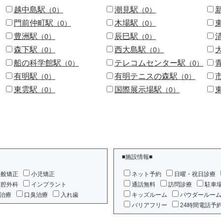
越中島駅
潮見駅
（0）
（0）
門前仲町駅
木場駅
（0）
（0）
豊洲駅
辰巳駅
（0）
（0）
森下駅
西大島駅
（0）
（0）
船の科学館駅
テレコムセンター駅
（0）
（0）
有明駅
有明テニスの森駅
（0）
（0）
東雲駅
国際展示場駅
（0）
（0）
■施設情報■
一般矯正
小児矯正
ネット予約
日曜・祝日診療
口腔外科
インプラント
通話無料
訪問診療
駐車
治療
口臭治療
入れ歯
キッズルーム
パウダールー
バリアフリー
24時間電話予