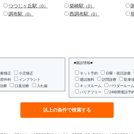
つつじヶ丘駅
柴崎駅
（0）
（0）
調布駅
西調布駅
（0）
（0）
■施設情報■
一般矯正
小児矯正
ネット予約
日曜・祝日診療
口腔外科
インプラント
通話無料
訪問診療
駐車
治療
口臭治療
入れ歯
キッズルーム
パウダールー
バリアフリー
24時間電話予