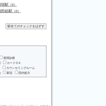
国領駅
（0）
飛田給駅
（0）
夜間診療
場
カードＯＫ
ム
カウンセリングルーム
約
駅近
院内処方