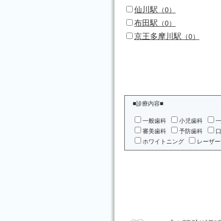
仙川駅
（0）
布田駅
（0）
京王多摩川駅
（0）
■診療内容■
一般歯科
小児歯科
審美歯科
予防歯科
ホワイトニング
レーザー