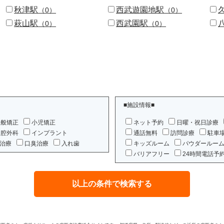
秋津駅
西武遊園地駅
（0）
（0）
萩山駅
西武園駅
（0）
（0）
■施設情報■
一般矯正
小児矯正
ネット予約
日曜・祝日診療
口腔外科
インプラント
通話無料
訪問診療
駐車
治療
口臭治療
入れ歯
キッズルーム
パウダールー
バリアフリー
24時間電話予