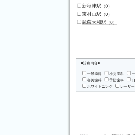
新秋津駅
（0）
東村山駅
（0）
武蔵大和駅
（0）
■診療内容■
一般歯科
小児歯科
審美歯科
予防歯科
ホワイトニング
レーザー