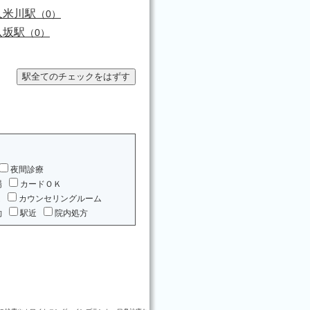
久米川駅
（0）
八坂駅
（0）
夜間診療
場
カードＯＫ
ム
カウンセリングルーム
約
駅近
院内処方