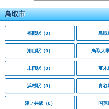
鳥取市
福部駅
（0）
鳥取
湖山駅
（0）
鳥取大
末恒駅
（0）
宝木
浜村駅
（0）
青谷
津ノ井駅
（0）
国英