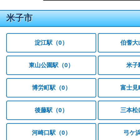
米子市
淀江駅
（0）
伯耆大
東山公園駅
（0）
米子
博労町駅
（0）
富士見
後藤駅
（0）
三本松
河崎口駅
（0）
弓ケ