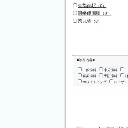
東郡家駅
（0）
因幡船岡駅
（0）
徳丸駅
（0）
■診療内容■
一般歯科
小児歯科
審美歯科
予防歯科
ホワイトニング
レーザー