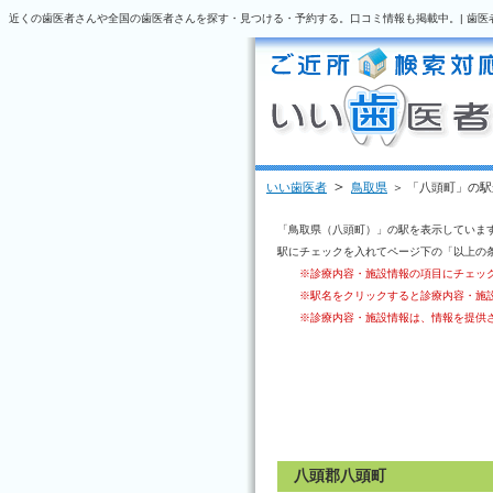
近くの歯医者さんや全国の歯医者さんを探す・見つける・予約する。口コミ情報も掲載中。| 歯医
＞
いい歯医者
鳥取県
＞ 「八頭町」の
「鳥取県（八頭町）」の駅を表示していま
駅にチェックを入れてページ下の「以上の
※診療内容・施設情報の項目にチェッ
※駅名をクリックすると診療内容・施
※診療内容・施設情報は、情報を提供
八頭郡八頭町