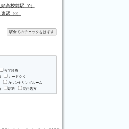
八頭高校前駅
（0）
八東駅
（0）
夜間診療
場
カードＯＫ
ム
カウンセリングルーム
約
駅近
院内処方