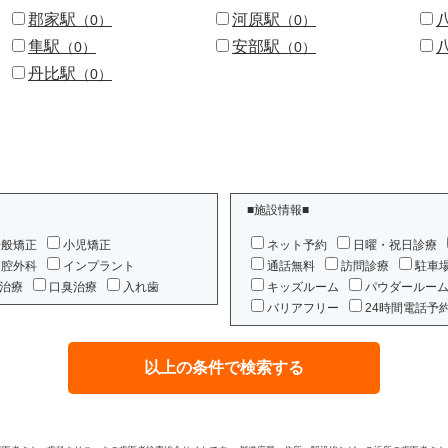
郡家駅
河原駅
（0）
（0）
隼駅
安部駅
（0）
（0）
丹比駅
（0）
■施設情報■
一般矯正
小児矯正
ネット予約
日曜・祝日診療
口腔外科
インプラント
通話無料
訪問診療
駐車
治療
口臭治療
入れ歯
キッズルーム
パウダールー
バリアフリー
24時間電話予