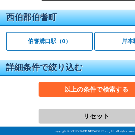
西伯郡伯耆町
伯耆溝口駅
（0）
岸本
詳細条件で絞り込む
copyright © VANGUARD NETWORKS co., ltd. all rights reserv