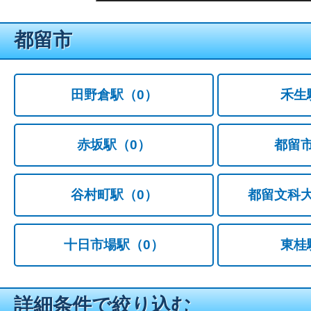
都留市
田野倉駅
（0）
禾生
赤坂駅
（0）
都留
谷村町駅
（0）
都留文科
十日市場駅
（0）
東桂
詳細条件で絞り込む