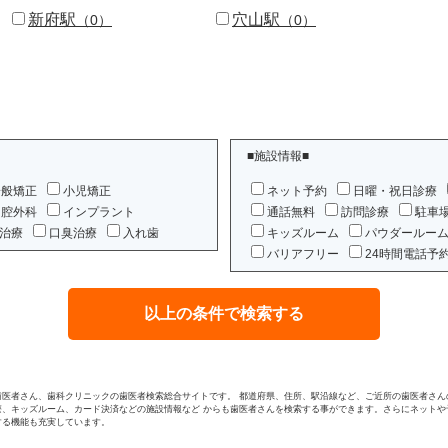
新府駅
穴山駅
（0）
（0）
■施設情報■
一般矯正
小児矯正
ネット予約
日曜・祝日診療
口腔外科
インプラント
通話無料
訪問診療
駐車
治療
口臭治療
入れ歯
キッズルーム
パウダールー
バリアフリー
24時間電話予
歯医者さん、歯科クリニックの歯医者検索総合サイトです。 都道府県、住所、駅沿線など、ご近所の歯医者さん
療、キッズルーム、カード決済などの施設情報など からも歯医者さんを検索する事ができます。さらにネットや
する機能も充実しています。