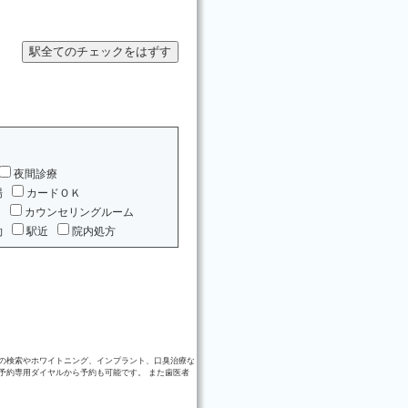
夜間診療
場
カードＯＫ
ム
カウンセリングルーム
約
駅近
院内処方
の検索やホワイトニング、インプラント、口臭治療な
予約専用ダイヤルから予約も可能です。 また歯医者