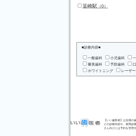
韮崎駅
（0）
■診療内容■
一般歯科
小児歯科
審美歯科
予防歯科
ホワイトニング
レーザー
【いい歯医者】は全国の
どの診療内容や、夜間診
さん向けには予約を管理