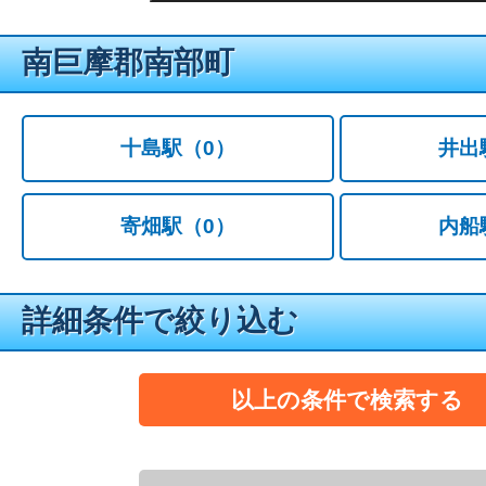
南巨摩郡南部町
十島駅
（0）
井出
寄畑駅
（0）
内船
詳細条件で絞り込む