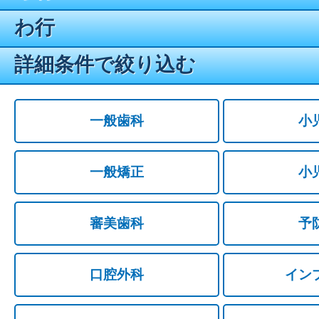
わ行
詳細条件で絞り込む
一般歯科
小
一般矯正
小
審美歯科
予
口腔外科
イン