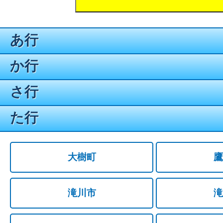
あ行
か行
さ行
た行
大樹町
鷹
滝川市
滝