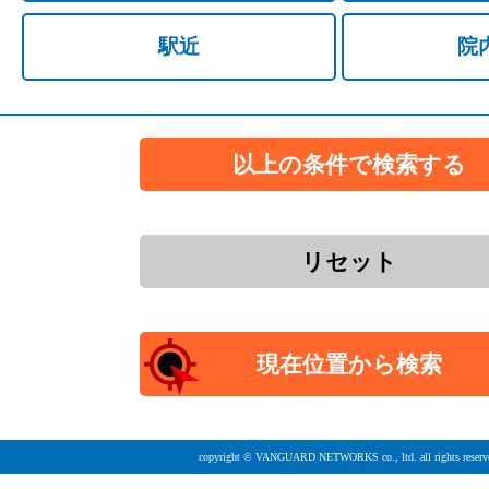
駅近
院
copyright © VANGUARD NETWORKS co., ltd. all rights reserv