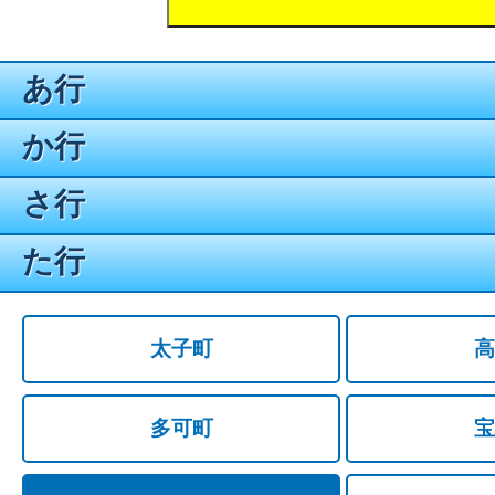
あ行
か行
さ行
た行
太子町
高
多可町
宝