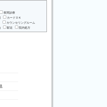
夜間診療
場
カードＯＫ
ム
カウンセリングルーム
約
駅近
院内処方
県