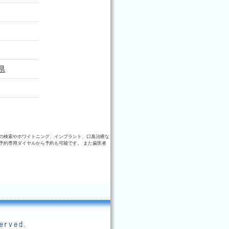
県
の検索やホワイトニング、インプラント、口臭治療な
予約専用ダイヤルから予約も可能です。 また歯医者