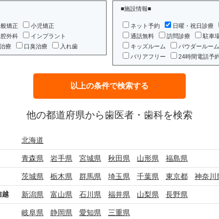
■施設情報■
一般矯正
小児矯正
ネット予約
日曜・祝日診療
口腔外科
インプラント
通話無料
訪問診療
駐車
治療
口臭治療
入れ歯
キッズルーム
パウダールー
バリアフリー
24時間電話予
他の都道府県から歯医者・歯科を検索
北海道
青森県
岩手県
宮城県
秋田県
山形県
福島県
茨城県
栃木県
群馬県
埼玉県
千葉県
東京都
神奈川
信越
新潟県
富山県
石川県
福井県
山梨県
長野県
岐阜県
静岡県
愛知県
三重県