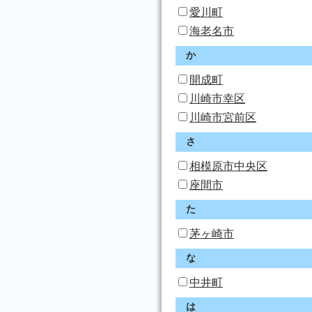
愛川町
海老名市
か
開成町
川崎市幸区
川崎市宮前区
さ
相模原市中央区
座間市
た
茅ヶ崎市
な
中井町
は