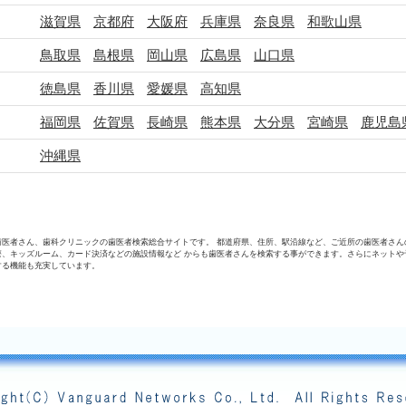
滋賀県
京都府
大阪府
兵庫県
奈良県
和歌山県
鳥取県
島根県
岡山県
広島県
山口県
徳島県
香川県
愛媛県
高知県
福岡県
佐賀県
長崎県
熊本県
大分県
宮崎県
鹿児島
沖縄県
歯医者さん、歯科クリニックの歯医者検索総合サイトです。 都道府県、住所、駅沿線など、ご近所の歯医者さん
療、キッズルーム、カード決済などの施設情報など からも歯医者さんを検索する事ができます。さらにネットや
する機能も充実しています。