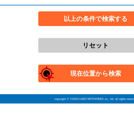
copyright © VANGUARD NETWORKS co., ltd. all rights reserv