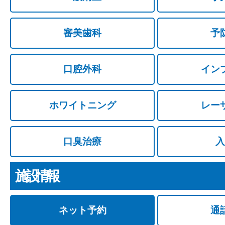
審美歯科
予
口腔外科
イン
ホワイトニング
レー
口臭治療
入
施設情報
ネット予約
通