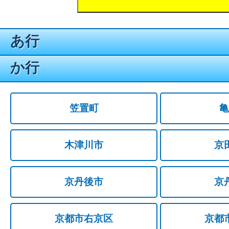
あ行
か行
笠置町
亀
木津川市
京
京丹後市
京
京都市右京区
京都