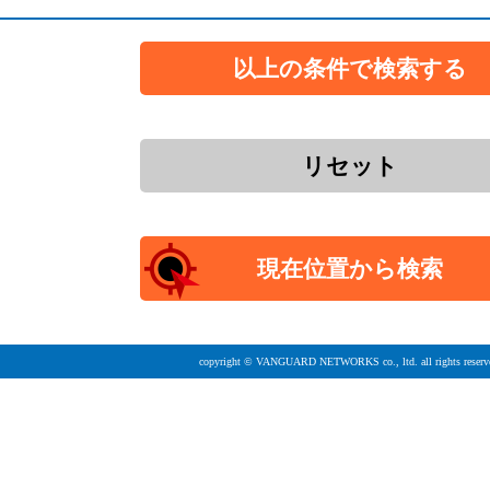
copyright © VANGUARD NETWORKS co., ltd. all rights reserv