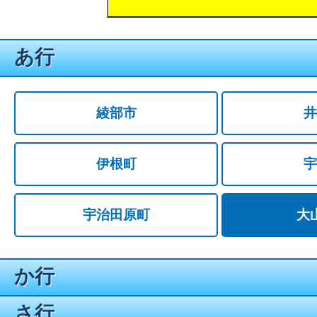
あ行
綾部市
井
伊根町
宇
宇治田原町
大
か行
さ行