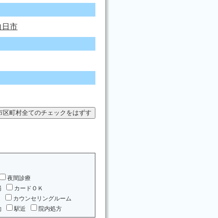
向日市
夜間診療
場
カードＯＫ
ム
カウンセリングルーム
約
駅近
院内処方