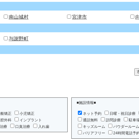
南山城村
宮津市
与謝野町
■施設情報■
一般矯正
小児矯正
ネット予約
日曜・祝日診療
口腔外科
インプラント
通話無料
訪問診療
駐車
治療
口臭治療
入れ歯
キッズルーム
パウダールー
バリアフリー
24時間電話予