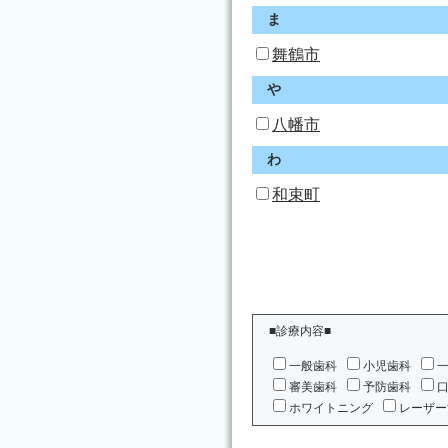
ま
舞鶴市
や
八幡市
わ
和束町
■診療内容■
一般歯科
小児歯科
審美歯科
予防歯科
ホワイトニング
レーザー