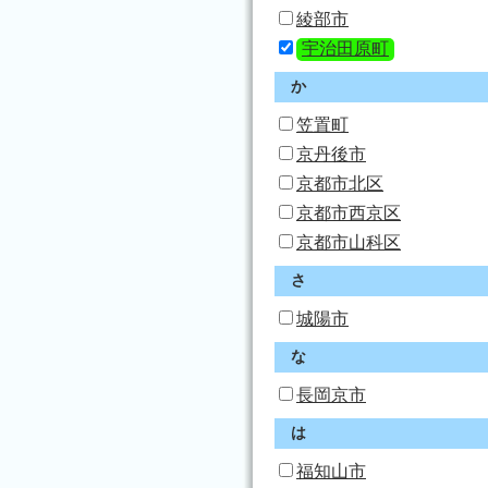
綾部市
宇治田原町
か
笠置町
京丹後市
京都市北区
京都市西京区
京都市山科区
さ
城陽市
な
長岡京市
は
福知山市