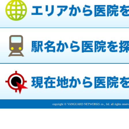
copyright © VANGUARD NETWORKS co., ltd. all rights reserv