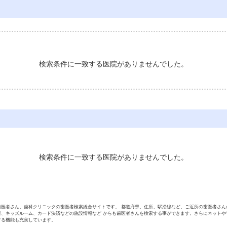
検索条件に一致する医院がありませんでした。
検索条件に一致する医院がありませんでした。
歯医者さん、歯科クリニックの歯医者検索総合サイトです。 都道府県、住所、駅沿線など、ご近所の歯医者さん
療、キッズルーム、カード決済などの施設情報など からも歯医者さんを検索する事ができます。さらにネットや
する機能も充実しています。