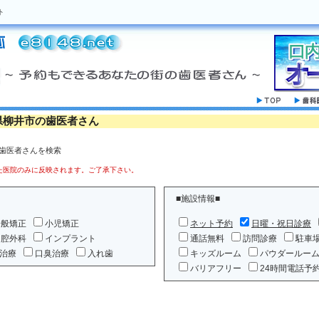
ト
県柳井市の歯医者さん
の歯医者さんを検索
医院のみに反映されます。ご了承下さい。
■施設情報■
一般矯正
小児矯正
ネット予約
日曜・祝日診療
口腔外科
インプラント
通話無料
訪問診療
駐車
治療
口臭治療
入れ歯
キッズルーム
パウダールー
バリアフリー
24時間電話予