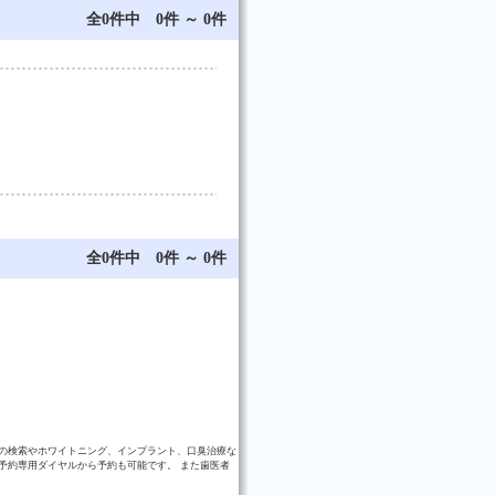
全0件中 0件 ～ 0件
全0件中 0件 ～ 0件
の検索やホワイトニング、インプラント、口臭治療な
予約専用ダイヤルから予約も可能です。 また歯医者