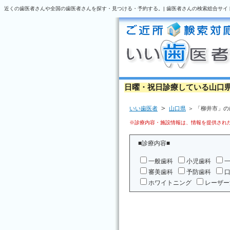
近くの歯医者さんや全国の歯医者さんを探す・見つける・予約する。| 歯医者さんの検索総合サイ
日曜・祝日診療している山口
＞
いい歯医者
山口県
＞ 「柳井市」
※診療内容・施設情報は、情報を提供された
■診療内容■
一般歯科
小児歯科
審美歯科
予防歯科
ホワイトニング
レーザー