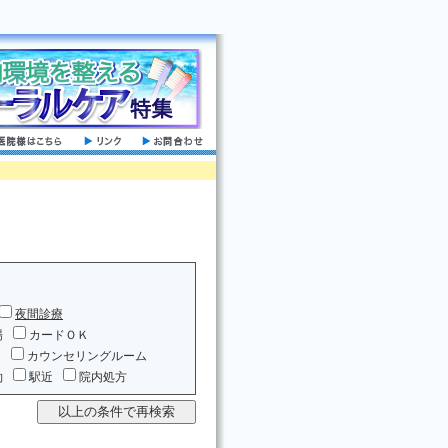
夜間診療
場
カードＯＫ
ム
カウンセリングルーム
約
駅近
院内処方