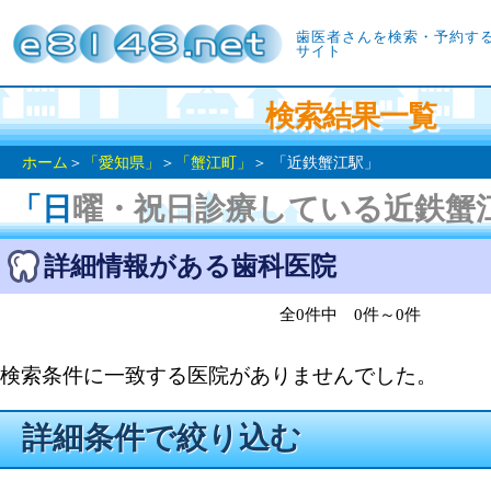
歯医者さんを検索・予約す
サイト
検索結果一覧
ホーム
＞
「愛知県」
＞
「蟹江町」
＞ 「近鉄蟹江駅」
「日曜・祝日診療している近鉄蟹
詳細情報がある歯科医院
全0件中 0件～0件
検索条件に一致する医院がありませんでした。
詳細条件で絞り込む