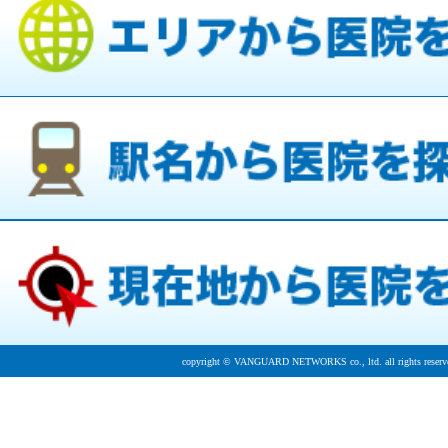
copyright © VANGUARD NETWORKS co., ltd. all rights reserv