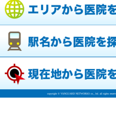
copyright © VANGUARD NETWORKS co., ltd. all rights reserv