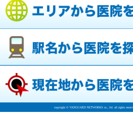
copyright © VANGUARD NETWORKS co., ltd. all rights reserv