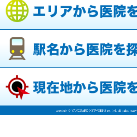
copyright © VANGUARD NETWORKS co., ltd. all rights reserv