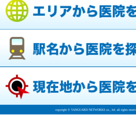
copyright © VANGUARD NETWORKS co., ltd. all rights reserv