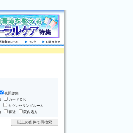
夜間診療
場
カードＯＫ
ム
カウンセリングルーム
約
駅近
院内処方