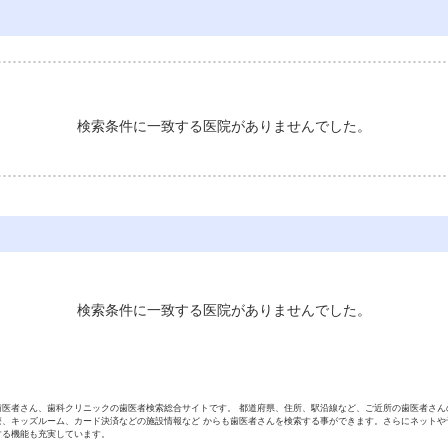
検索条件に一致する医院がありませんでした。
検索条件に一致する医院がありませんでした。
歯医者さん、歯科クリニックの歯医者検索総合サイトです。 都道府県、住所、駅沿線など、ご近所の歯医者さん
療、キッズルーム、カード決済などの施設情報など からも歯医者さんを検索する事ができます。さらにネットや
する機能も充実しています。