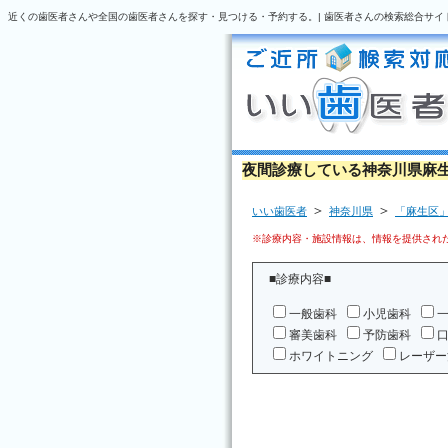
近くの歯医者さんや全国の歯医者さんを探す・見つける・予約する。| 歯医者さんの検索総合サイ
夜間診療している神奈川県麻
＞
＞
いい歯医者
神奈川県
「麻生区
※診療内容・施設情報は、情報を提供された
■診療内容■
一般歯科
小児歯科
審美歯科
予防歯科
ホワイトニング
レーザー