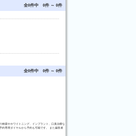
全0件中 0件 ～ 0件
全0件中 0件 ～ 0件
の検索やホワイトニング、インプラント、口臭治療な
予約専用ダイヤルから予約も可能です。 また歯医者