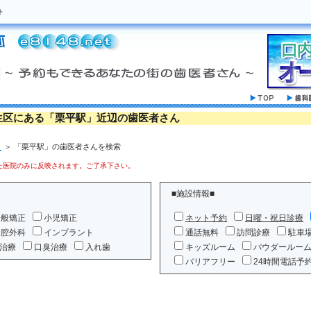
ト
生区にある「栗平駅」近辺の歯医者さん
」
＞ 「栗平駅」の歯医者さんを検索
医院のみに反映されます。ご了承下さい。
■施設情報■
一般矯正
小児矯正
ネット予約
日曜・祝日診療
口腔外科
インプラント
通話無料
訪問診療
駐車
治療
口臭治療
入れ歯
キッズルーム
パウダールー
バリアフリー
24時間電話予