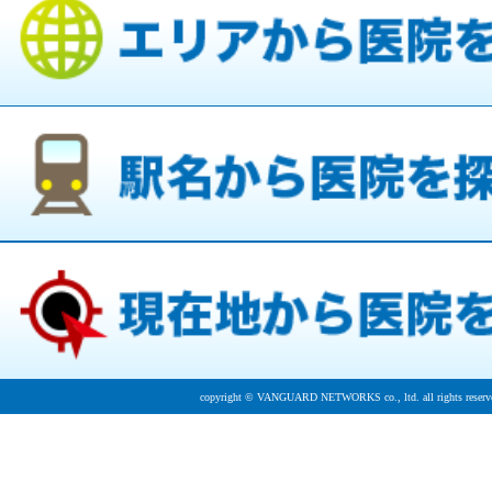
copyright © VANGUARD NETWORKS co., ltd. all rights reserv