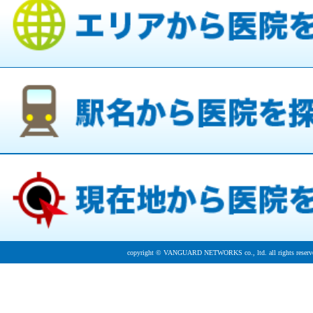
copyright © VANGUARD NETWORKS co., ltd. all rights reserv