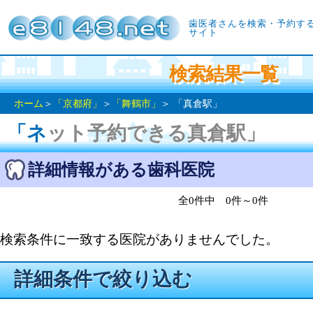
歯医者さんを検索・予約す
サイト
検索結果一覧
ホーム
＞
「京都府」
＞
「舞鶴市」
＞ 「真倉駅」
「ネット予約できる真倉駅」
詳細情報がある歯科医院
全0件中 0件～0件
検索条件に一致する医院がありませんでした。
詳細条件で絞り込む