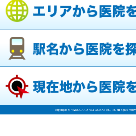
copyright © VANGUARD NETWORKS co., ltd. all rights reserv