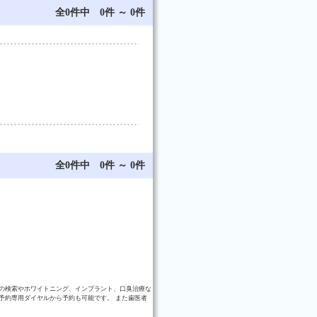
全0件中 0件 ～ 0件
全0件中 0件 ～ 0件
の検索やホワイトニング、インプラント、口臭治療な
予約専用ダイヤルから予約も可能です。 また歯医者