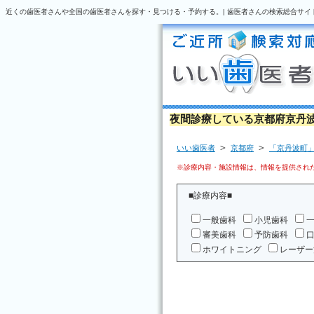
近くの歯医者さんや全国の歯医者さんを探す・見つける・予約する。| 歯医者さんの検索総合サイ
夜間診療している京都府京丹
＞
＞
いい歯医者
京都府
「京丹波町
※診療内容・施設情報は、情報を提供された
■診療内容■
一般歯科
小児歯科
審美歯科
予防歯科
ホワイトニング
レーザー