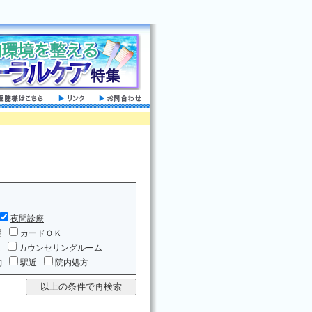
夜間診療
場
カードＯＫ
ム
カウンセリングルーム
約
駅近
院内処方