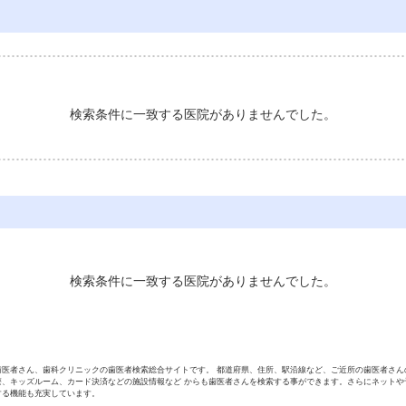
検索条件に一致する医院がありませんでした。
検索条件に一致する医院がありませんでした。
歯医者さん、歯科クリニックの歯医者検索総合サイトです。 都道府県、住所、駅沿線など、ご近所の歯医者さん
療、キッズルーム、カード決済などの施設情報など からも歯医者さんを検索する事ができます。さらにネットや
する機能も充実しています。