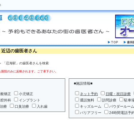
ト
」近辺の歯医者さん
＞ 「忍海駅」の歯医者さんを検索
医院のみに反映されます。ご了承下さい。
■施設情報■
一般矯正
小児矯正
ネット予約
日曜・祝日診療
口腔外科
インプラント
通話無料
訪問診療
駐車
治療
口臭治療
入れ歯
キッズルーム
パウダールー
バリアフリー
24時間電話予