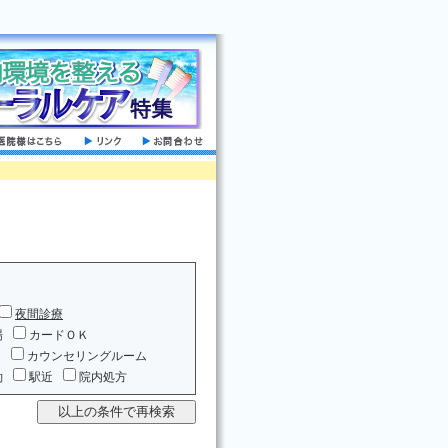
夜間診療
場
カードＯＫ
ム
カウンセリングルーム
約
駅近
院内処方