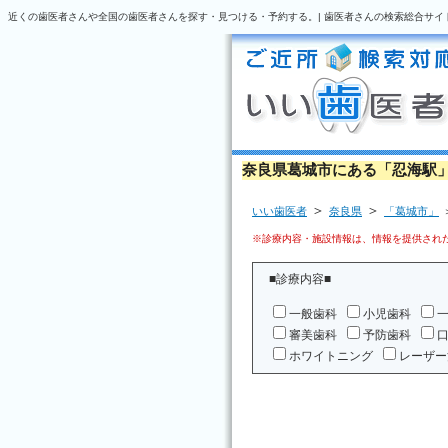
近くの歯医者さんや全国の歯医者さんを探す・見つける・予約する。| 歯医者さんの検索総合サイ
奈良県葛城市にある「忍海駅
＞
＞
いい歯医者
奈良県
「葛城市」
※診療内容・施設情報は、情報を提供された
■診療内容■
一般歯科
小児歯科
審美歯科
予防歯科
ホワイトニング
レーザー