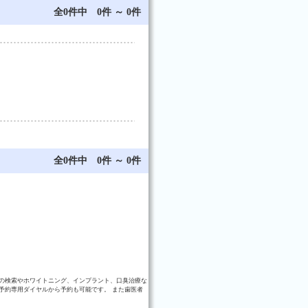
全0件中 0件 ～ 0件
全0件中 0件 ～ 0件
の検索やホワイトニング、インプラント、口臭治療な
予約専用ダイヤルから予約も可能です。 また歯医者