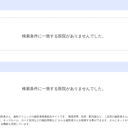
検索条件に一致する医院がありませんでした。
検索条件に一致する医院がありませんでした。
歯医者さん、歯科クリニックの歯医者検索総合サイトです。 都道府県、住所、駅沿線など、ご近所の歯医者さん
療、キッズルーム、カード決済などの施設情報など からも歯医者さんを検索する事ができます。さらにネットや
する機能も充実しています。