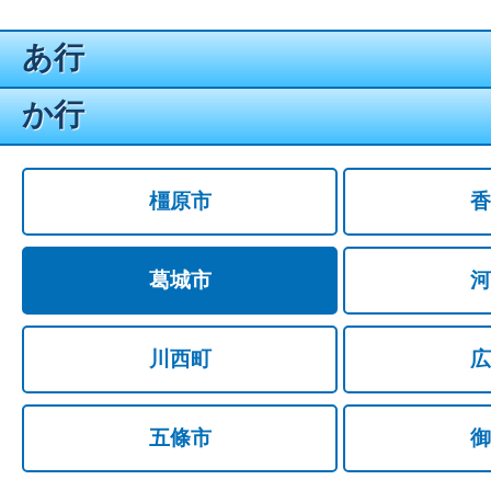
あ行
か行
橿原市
香
葛城市
河
川西町
広
五條市
御