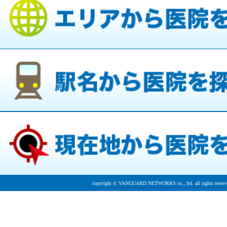
copyright © VANGUARD NETWORKS co., ltd. all rights reserv