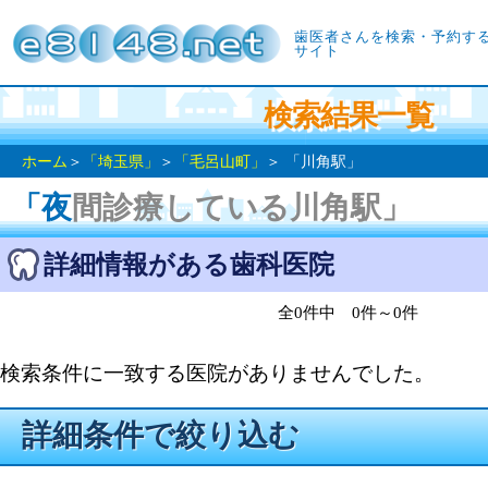
歯医者さんを検索・予約す
サイト
検索結果一覧
ホーム
＞
「埼玉県」
＞
「毛呂山町」
＞ 「川角駅」
「夜間診療している川角駅」
詳細情報がある歯科医院
全0件中 0件～0件
検索条件に一致する医院がありませんでした。
詳細条件で絞り込む