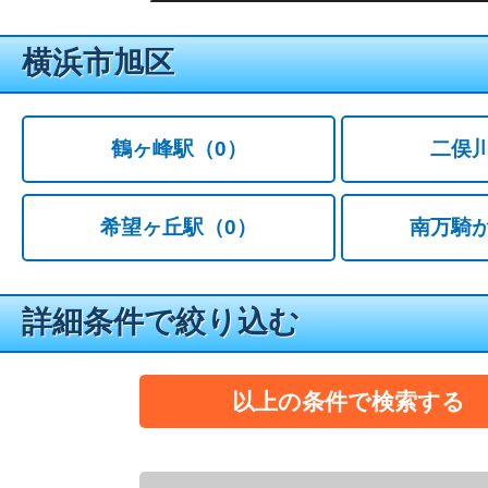
横浜市旭区
鶴ヶ峰駅
（0）
二俣
希望ヶ丘駅
（0）
南万騎
詳細条件で絞り込む