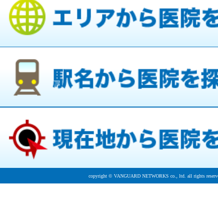
copyright © VANGUARD NETWORKS co., ltd. all rights reserv