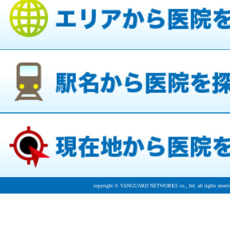
copyright © VANGUARD NETWORKS co., ltd. all rights reserv