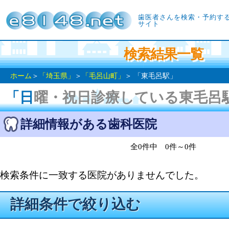
歯医者さんを検索・予約す
サイト
検索結果一覧
ホーム
＞
「埼玉県」
＞
「毛呂山町」
＞ 「東毛呂駅」
「日曜・祝日診療している東毛呂
詳細情報がある歯科医院
全0件中 0件～0件
検索条件に一致する医院がありませんでした。
詳細条件で絞り込む